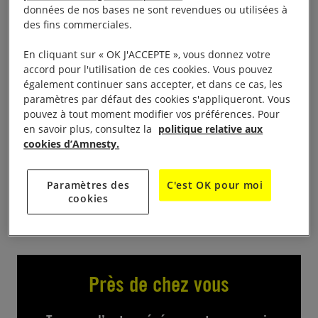
Dans le cadre de la journée mondiale des réfugiés,
données de nos bases ne sont revendues ou utilisées à
le groupe local de Lorient-Quimperlé se mobilise en
des fins commerciales.
faveur des réfugiés et migrants place Aristide Briand
En cliquant sur « OK J'ACCEPTE », vous donnez votre
de 16h à 18h30.Nous irons à la rencontre du public
accord pour l'utilisation de ces cookies. Vous pouvez
pour les informer et les convaincre que des
également continuer sans accepter, et dans ce cas, les
paramètres par défaut des cookies s'appliqueront. Vous
solutions concrètes et réalisables existent.Les
pouvez à tout moment modifier vos préférences. Pour
passants seront invités à rédiger une carte postale
en savoir plus, consultez la
politique relative aux
qui sera adressée à l’Elysée afin d’encourager le
cookies d’Amnesty.
gouvernement à prendre position en faveur des
demandes d’Amnesty
Paramètres des
C'est OK pour moi
cookies
Près de chez vous