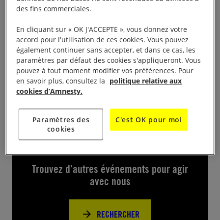
des fins commerciales.
Le groupe d’Amnesty International tiendra une table
En cliquant sur « OK J'ACCEPTE », vous donnez votre
de signatures et d’informations sur la place
accord pour l'utilisation de ces cookies. Vous pouvez
principale d’Auch, du 22 au 25 juin de 10h à 12h,
également continuer sans accepter, et dans ce cas, les
tout près du marché et de la foire aux livres
paramètres par défaut des cookies s'appliqueront. Vous
pouvez à tout moment modifier vos préférences. Pour
organisée par Amnesty International Auch, Gers.
en savoir plus, consultez la
politique relative aux
cookies d’Amnesty.
Paramètres des
C'est OK pour moi
cookies
Près de chez vous
Trouvez d’autres événements pour agir
avec nous
RECHERCHER