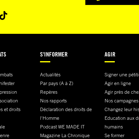
ATS
S'INFORMER
AGIR
ombats
Actualités
Signer une pétit
nifester
Par pays (A à Z)
Agir en ligne
xpression
Repères
Agir près de che
sociation
Nos rapports
Nos campagnes
s et droits
Déclaration des droits de
Changez leur his
l'Homme
Education aux dr
ale
Podcast WE MADE IT
humains
genre
Magazine La Chronique
Se former