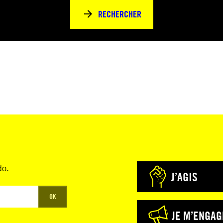
RECHERCHER
do.
J’AGIS
OK
JE M’ENGAG