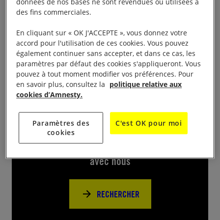
données de nos bases ne sont revendues ou utilisées à
des fins commerciales.
Projection du film
Un Paese di Calabria
en présence
En cliquant sur « OK J'ACCEPTE », vous donnez votre
de la réalisatrice Shu Aiello : Cinéma Le Castillet, 1
accord pour l'utilisation de ces cookies. Vous pouvez
boulevard Wilson , 66 000 Perpignan à 19h00.
également continuer sans accepter, et dans ce cas, les
paramètres par défaut des cookies s'appliqueront. Vous
pouvez à tout moment modifier vos préférences. Pour
en savoir plus, consultez la
politique relative aux
cookies d’Amnesty.
Près de chez vous
Paramètres des
C'est OK pour moi
cookies
Trouvez d’autres événements pour agir
avec nous
RECHERCHER