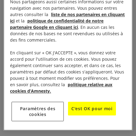
journée des droits des femmes à côté du Cinéma
Nous partageons aussi certaines informations sur votre
navigation avec nos partenaires. Vous pouvez entres
« le Lido CGR » 2 Av. St Lazare.
autres consulter la
liste de nos partenaires en cliquant
ici
et la
politique de confidentialité de notre
Dans le cadre Au cinema pour les droits humains
partenaire Google en cliquant ici
. En aucun cas les
du mois de mars, ciné-débat « La belle et la
données de nos bases ne sont revendues ou utilisées à
des fins commerciales.
meute » de Kaouther Ben Hania ,1h40, long
métrage fiction. Débat animé par Mme Vergiat
En cliquant sur « OK J'ACCEPTE », vous donnez votre
,députée européenne, membre de la commission
accord pour l'utilisation de ces cookies. Vous pouvez
également continuer sans accepter, et dans ce cas, les
droit de l’homme.
paramètres par défaut des cookies s'appliqueront. Vous
pouvez à tout moment modifier vos préférences. Pour
Film pour adultes , se présenter au cinéma ,plein
en savoir plus, consultez la
politique relative aux
tarif =7.50 euros, réduit =5 euros.
cookies d’Amnesty.
Table de pétitions dans le hall du cinéma et
Paramètres des
C'est OK pour moi
cookies
présence du Gp local de Manosque.