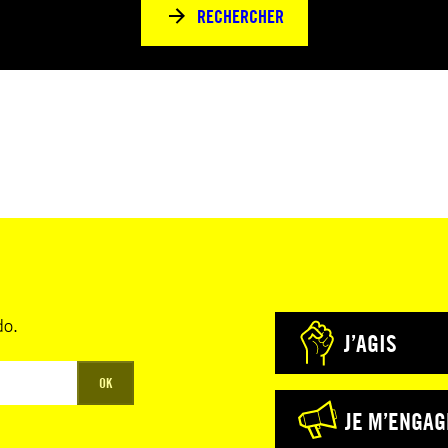
RECHERCHER
do.
J’AGIS
OK
JE M’ENGAG