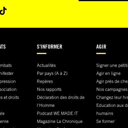
ATS
S'INFORMER
AGIR
ombats
Actualités
Signer une pétit
nifester
Par pays (A à Z)
Agir en ligne
xpression
Repères
Agir près de che
sociation
Nos rapports
Nos campagnes
s et droits
Déclaration des droits de
Changez leur his
l'Homme
Education aux dr
ale
Podcast WE MADE IT
humains
genre
Magazine La Chronique
Se former