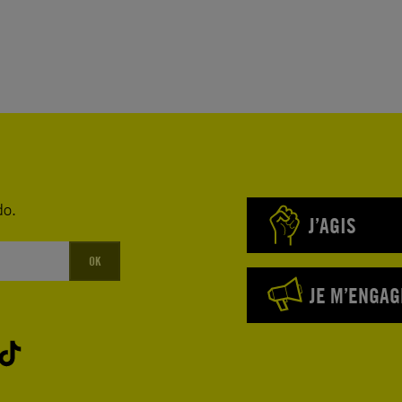
do.
J’AGIS
OK
JE M’ENGAG