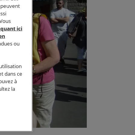
s peuvent
ssi
 Vous
iquant ici
 en
endues ou
tilisation
et dans ce
pouvez à
ltez la