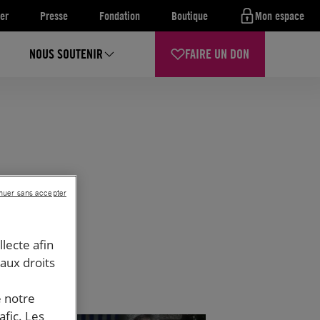
er
Presse
Fondation
Boutique
Mon espace
NOUS SOUTENIR
FAIRE UN DON
nuer sans accepter
llecte afin
 aux droits
e notre
afic. Les