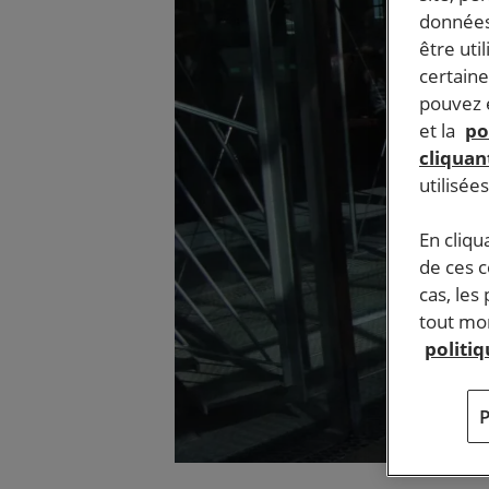
données
être uti
certaine
pouvez e
et la
po
cliquant
utilisée
En cliqu
de ces 
cas, les
tout mom
politi