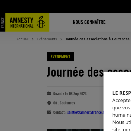
NOUS CONNAÎTRE
Accueil
Évènements
Journée des associations à Coutances
ÉVÈNEMENT
Journée des asso
LE RES
Quand :
Le 08 Sep 2023
Accepter
Où :
Coutances
que vos 
Contact :
saintlo@amnestyfrance.fr
humains
Nous ut
site, pe