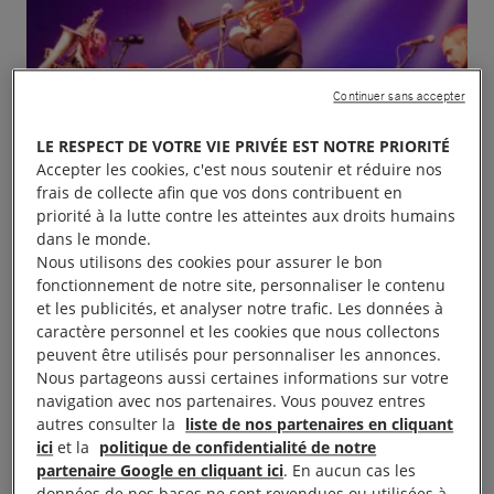
Continuer sans accepter
LE RESPECT DE VOTRE VIE PRIVÉE EST NOTRE PRIORITÉ
Accepter les cookies, c'est nous soutenir et réduire nos
frais de collecte afin que vos dons contribuent en
priorité à la lutte contre les atteintes aux droits humains
dans le monde.
Nous utilisons des cookies pour assurer le bon
fonctionnement de notre site, personnaliser le contenu
et les publicités, et analyser notre trafic. Les données à
caractère personnel et les cookies que nous collectons
peuvent être utilisés pour personnaliser les annonces.
Nous partageons aussi certaines informations sur votre
navigation avec nos partenaires. Vous pouvez entres
autres consulter la
liste de nos partenaires en cliquant
Le vendredi 31 mai, Concert à la Cave du Jazz Club
ici
et la
politique de confidentialité de notre
partenaire Google en cliquant ici
. En aucun cas les
Moulinois, Passage Moret à Moulins.
données de nos bases ne sont revendues ou utilisées à