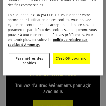
des fins commerciales.
Le Jazz Club de Saint Pourçain est invité à Moulins.
Ouverture des portes à 20h30 et concert à 21h.
En cliquant sur « OK J'ACCEPTE », vous donnez votre
accord pour l'utilisation de ces cookies. Vous pouvez
également continuer sans accepter, et dans ce cas, les
Entrée 12 € au profit d’Amnesty.
paramètres par défaut des cookies s'appliqueront. Vous
pouvez à tout moment modifier vos préférences. Pour
Réservations:
contact@jazzclubmoulinois.fr
en savoir plus, consultez la
politique relative aux
cookies d’Amnesty.
Paramètres des
C'est OK pour moi
cookies
Près de chez vous
Trouvez d’autres événements pour agir
avec nous