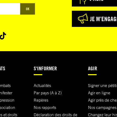
OK
JE M’ENGAG
ATS
S'INFORMER
AGIR
ombats
Actualités
Signer une pétit
nifester
Par pays (A à Z)
Agir en ligne
xpression
Repères
Agir près de che
sociation
Nos rapports
Nos campagnes
s et droits
Déclaration des droits de
Changez leur his