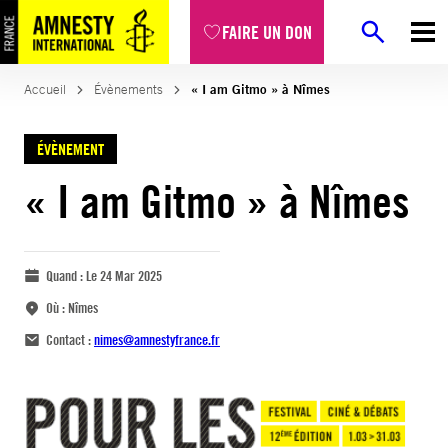
FAIRE UN DON
Accueil
Évènements
« I am Gitmo » à Nîmes
ÉVÈNEMENT
« I am Gitmo » à Nîmes
Quand :
Le 24 Mar 2025
Où :
Nîmes
Contact :
nimes@amnestyfrance.fr