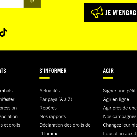
OK
JE M’ENGAG
ATS
S'INFORMER
AGIR
ombats
Actualités
Signer une pétit
nifester
Par pays (A à Z)
Agir en ligne
xpression
Repères
Agir près de che
sociation
Nos rapports
Nos campagnes
s et droits
Déclaration des droits de
Changez leur his
l'Homme
Education aux dr