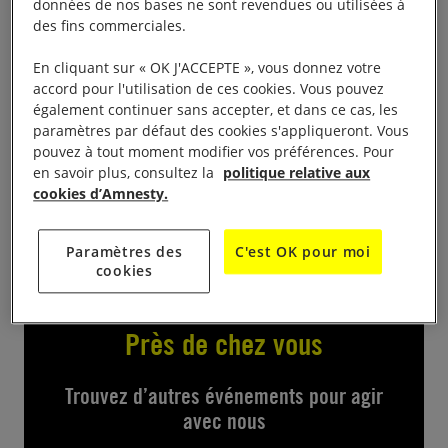
Ce loto, avec ses nombreux lots offerts par les
données de nos bases ne sont revendues ou utilisées à
des fins commerciales.
commerçants locaux, permet au groupe aixois de se
se financer. Pour garantir notre indépendance, nous
En cliquant sur « OK J'ACCEPTE », vous donnez votre
ne sollicitons pas de subvention, mais nous avons
accord pour l'utilisation de ces cookies. Vous pouvez
également continuer sans accepter, et dans ce cas, les
besoin de vous. Il est dédié cette année à Biram
paramètres par défaut des cookies s'appliqueront. Vous
Dah Abeid, militant anti-esclavagiste mauritanien,
pouvez à tout moment modifier vos préférences. Pour
emprisonné injustement. Salle Voltaire, 11 rue des
en savoir plus, consultez la
politique relative aux
cookies d’Amnesty.
Mulatiers à 20h à 22h30.
Paramètres des
C'est OK pour moi
cookies
Près de chez vous
Trouvez d’autres événements pour agir
avec nous