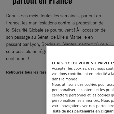
partout en France
Depuis des mois, toutes les semaines, partout en
France, les manifestations contre la proposition de
loi Sécurité Globale se poursuivent ! À l’occasion de
son passage au Sénat, de Lille à Marseille en
passant par Lyon, Bordeaux, Nantes, partout où cela
sera possible en régions, les mobilisations
continuent !
LE RESPECT DE VOTRE VIE PRIVÉE 
Accepter les cookies, c'est nous sout
Retrouvez tous les rassemblements en France ici :
vos dons contribuent en priorité à la
dans le monde.
Nous utilisons des cookies pour ass
personnaliser le contenu et les publi
caractère personnel et les cookies q
personnaliser les annonces. Nous pa
votre navigation avec nos partenaire
liste de nos partenaires en cliquant