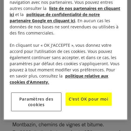
navigation avec nos partenaires. Vous pouvez entres
autres consulter la
liste de nos partenaires en cliquant
Les Foulées des Droits de l’Homme Événement
ici
et la
politique de confidentialité de notre
sportif de 9H à 14H, Groupe scolaire rue de Valfalis
partenaire Google en cliquant ici
. En aucun cas les
à Montbazin (34560)
données de nos bases ne sont revendues ou utilisées à
des fins commerciales.
Amnesty International organise le dimanche 5 mai
En cliquant sur « OK J'ACCEPTE », vous donnez votre
matin à Montbazin une course en faveur de la
accord pour l'utilisation de ces cookies. Vous pouvez
également continuer sans accepter, et dans ce cas, les
protection des Droits de l’Homme. Pour cette
paramètres par défaut des cookies s'appliqueront. Vous
33ème édition, 2 parcours de 6 et 12kms ouverts
pouvez à tout moment modifier vos préférences. Pour
aux coureur.es et aussi aux marcheur.ses. Les
en savoir plus, consultez la
politique relative aux
cookies d’Amnesty.
enfants pourront aussi courir sur 2 circuits plus
courts avant les « grand.es ».
Paramètres des
C'est OK pour moi
Dans une ambiance festive, les coureur.es de
cookies
toute la région après un départ au groupe
scolaire, s’affronteront sur des parcours autour de
Montbazin, chemins de vignes et bitume.