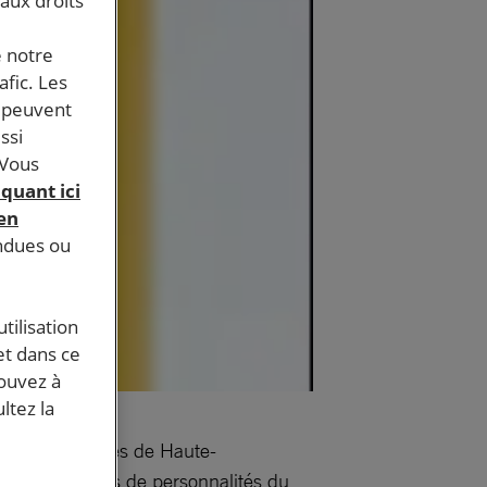
 aux droits
e notre
afic. Les
s peuvent
ssi
 Vous
iquant ici
 en
endues ou
tilisation
et dans ce
pouvez à
ltez la
é par les groupes de Haute-
 interventions de personnalités du