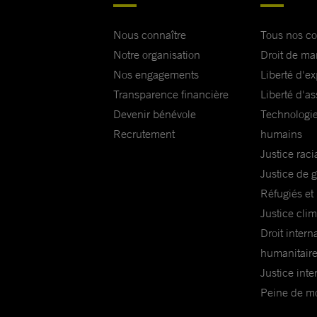
Nous connaître
Tous nos c
Notre organisation
Droit de ma
Nos engagements
Liberté d'e
Transparence financière
Liberté d'as
Devenir bénévole
Technologie
Recrutement
humains
Justice raci
Justice de 
Réfugiés et
Justice cli
Droit intern
humanitair
Justice inte
Peine de mor