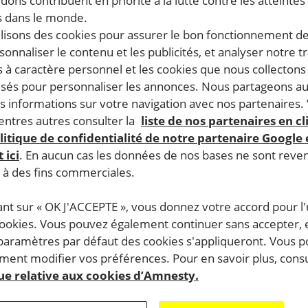
dons contribuent en priorité à la lutte contre les atteintes
 dans le monde.
ilisons des cookies pour assurer le bon fonctionnement d
rsonnaliser le contenu et les publicités, et analyser notre tr
 à caractère personnel et les cookies que nous collecton
lisés pour personnaliser les annonces. Nous partageons au
s informations sur votre navigation avec nos partenaires.
ntres autres consulter la
liste de nos partenaires en cl
litique de confidentialité de notre partenaire Google
 ici
. En aucun cas les données de nos bases ne sont rev
s à des fins commerciales.
ant sur « OK J'ACCEPTE », vous donnez votre accord pour l'u
cookies. Vous pouvez également continuer sans accepter, 
 paramètres par défaut des cookies s'appliqueront. Vous 
ent modifier vos préférences. Pour en savoir plus, consu
que relative aux cookies d’Amnesty.
ème « Lutter contre la pauvreté et les inégalités » organis
ional de Haute-Normandie, 5 rue Robert Schumann avec les