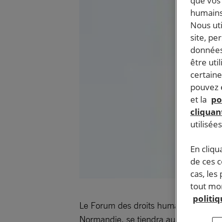
que vos 
humains
Nous ut
site, pe
données
être uti
certaine
pouvez e
et la
po
cliquant
utilisée
En cliqu
de ces 
cas, les
tout mom
politi
Le Forum des droits humains sur le th
Normandie, se tiendra au Conseil rég