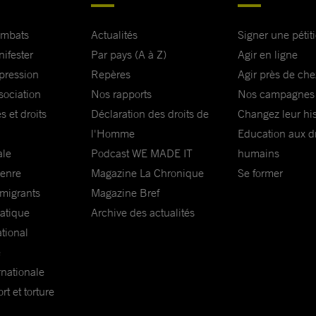
ombats
Actualités
Signer une pétit
nifester
Par pays (A à Z)
Agir en ligne
xpression
Repères
Agir près de che
sociation
Nos rapports
Nos campagnes
s et droits
Déclaration des droits de
Changez leur his
l'Homme
Education aux dr
ale
Podcast WE MADE IT
humains
genre
Magazine La Chronique
Se former
 migrants
Magazine Bref
matique
Archive des actualités
ational
e
rnationale
t et torture