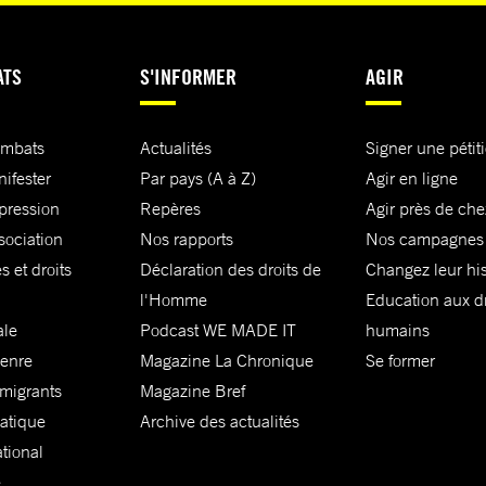
ATS
S'INFORMER
AGIR
ombats
Actualités
Signer une pétit
nifester
Par pays (A à Z)
Agir en ligne
xpression
Repères
Agir près de che
sociation
Nos rapports
Nos campagnes
s et droits
Déclaration des droits de
Changez leur his
l'Homme
Education aux dr
ale
Podcast WE MADE IT
humains
genre
Magazine La Chronique
Se former
 migrants
Magazine Bref
matique
Archive des actualités
ational
e