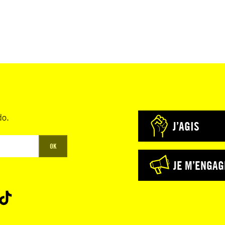
do.
J’AGIS
OK
JE M’ENGAG