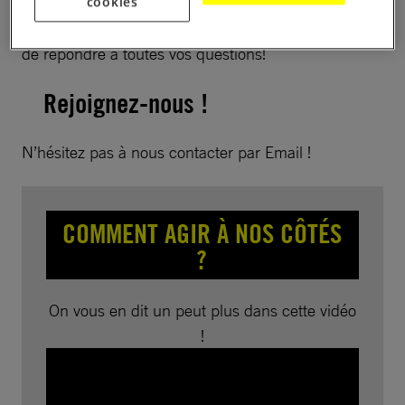
comment agir à nos côtés, Voilà une belle occasion
cookies
de partager nos combats, d’échanger ensemble et
de répondre à toutes vos questions!
Rejoignez-nous !
N’hésitez pas à nous contacter par Email !
COMMENT AGIR À NOS CÔTÉS
?
On vous en dit un peut plus dans cette vidéo
!