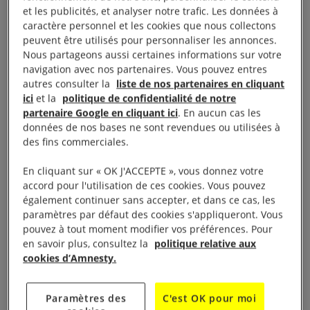
et les publicités, et analyser notre trafic. Les données à
caractère personnel et les cookies que nous collectons
peuvent être utilisés pour personnaliser les annonces.
C’est la rentrée associative !
Nous partageons aussi certaines informations sur votre
navigation avec nos partenaires. Vous pouvez entres
Le groupe « Nord Ouest Vendée » d’Amnesty
autres consulter la
liste de nos partenaires en cliquant
ici
et la
politique de confidentialité de notre
International sera au forum des associations !
partenaire Google en cliquant ici
. En aucun cas les
données de nos bases ne sont revendues ou utilisées à
Le forum des associations est un moment important
des fins commerciales.
pour la vie locale, la (re)découverte des associations
En cliquant sur « OK J'ACCEPTE », vous donnez votre
et des possibilités de s’engager à leurs côtés.
accord pour l'utilisation de ces cookies. Vous pouvez
également continuer sans accepter, et dans ce cas, les
Venez nous rencontrer !
paramètres par défaut des cookies s'appliqueront. Vous
pouvez à tout moment modifier vos préférences. Pour
en savoir plus, consultez la
politique relative aux
Vous avez envie d’en savoir plus sur notre
cookies d’Amnesty.
association, nos actions pour la défense et la
promotion des Droits Humains dans le monde et sur
Paramètres des
C'est OK pour moi