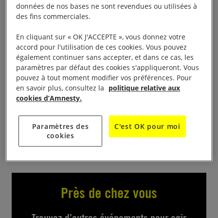
données de nos bases ne sont revendues ou utilisées à
des fins commerciales.
Stand d’information de 10H -18H00 dans HALL
DES EXPOSITIONS 26000 VALENCE
En cliquant sur « OK J'ACCEPTE », vous donnez votre
accord pour l'utilisation de ces cookies. Vous pouvez
Participation au Forum des associations
également continuer sans accepter, et dans ce cas, les
paramètres par défaut des cookies s'appliqueront. Vous
valentinoises, stand d’information et de diffusion de
pouvez à tout moment modifier vos préférences. Pour
documents. Présentations de pétitions et cartes à
en savoir plus, consultez la
politique relative aux
signer.
cookies d’Amnesty.
Paramètres des
C'est OK pour moi
cookies
Près de chez vous