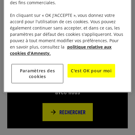
sa rentrée et vous convie à venir rencontrer ses
des fins commerciales.
membres et participer aux actions proposées le
En cliquant sur « OK J'ACCEPTE », vous donnez votre
au forum des
dimanche 11 septembre toute la journée
accord pour l'utilisation de ces cookies. Vous pouvez
associations à Sumène
également continuer sans accepter, et dans ce cas, les
paramètres par défaut des cookies s'appliqueront. Vous
pouvez à tout moment modifier vos préférences. Pour
en savoir plus, consultez la
politique relative aux
cookies d’Amnesty.
Près de chez vous
Paramètres des
C'est OK pour moi
cookies
Trouvez d’autres événements pour agir
avec nous
RECHERCHER