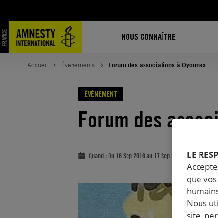
NOUS CONNAÎTRE
Accueil
Évènements
Forum des associations à Oyonnax
ÉVÈNEMENT
Forum des associ
LE RES
Quand :
Du 16 Sep 2016 au 17 Sep 2016
Accepter
que vos 
humains
Nous ut
site, pe