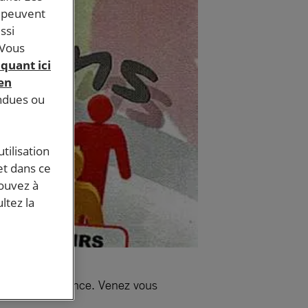
s peuvent
ssi
 Vous
iquant ici
 en
endues ou
tilisation
et dans ce
pouvez à
ltez la
ue Anatole France. Venez vous