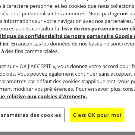
 à caractère personnel et les cookies que nous collecton
lisés pour personnaliser les annonces. Nous partageons au
s informations sur votre navigation avec nos partenaires.
ntres autres consulter la
liste de nos partenaires en cl
litique de confidentialité de notre partenaire Google
 ici
. En aucun cas les données de nos bases ne sont rev
s à des fins commerciales.
ant sur « OK J'ACCEPTE », vous donnez votre accord pour l'u
cookies. Vous pouvez également continuer sans accepter, 
 paramètres par défaut des cookies s'appliqueront. Vous 
ent modifier vos préférences. Pour en savoir plus, consu
que relative aux cookies d’Amnesty.
Paramètres des cookies
C'est OK pour moi
ra présent
au Forum des associations à Valexpo, r
dès 14 h