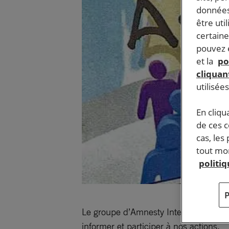
données
être uti
certaine
pouvez e
et la
po
cliquant
utilisée
En cliqu
de ces 
cas, les
tout mom
politi
Le groupe d’Amnesty International se
informer et participer à nos actions.