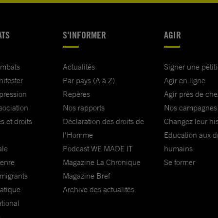
ATS
S'INFORMER
AGIR
ombats
Actualités
Signer une pétit
nifester
Par pays (A à Z)
Agir en ligne
xpression
Repères
Agir près de che
sociation
Nos rapports
Nos campagnes
s et droits
Déclaration des droits de
Changez leur his
l'Homme
Education aux dr
ale
Podcast WE MADE IT
humains
genre
Magazine La Chronique
Se former
 migrants
Magazine Bref
matique
Archive des actualités
ational
e