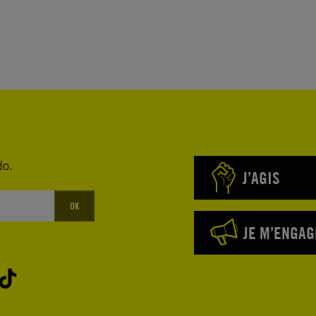
do.
J’AGIS
OK
JE M’ENGAG