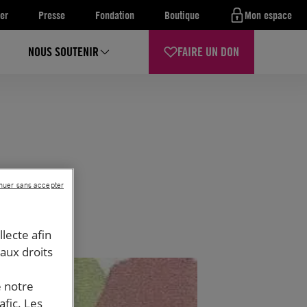
er
Presse
Fondation
Boutique
Mon espace
NOUS SOUTENIR
FAIRE UN DON
nuer sans accepter
llecte afin
 aux droits
e notre
afic. Les