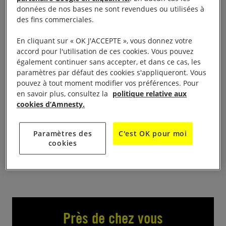
données de nos bases ne sont revendues ou utilisées à
Comme chaque année, le groupe d’Amnesty
des fins commerciales.
International de Montélimar sera présent lors du
En cliquant sur « OK J'ACCEPTE », vous donnez votre
Forum des associations du 7 septembre 2024. Nous
accord pour l'utilisation de ces cookies. Vous pouvez
serons à votre disposition pour vous présenter
également continuer sans accepter, et dans ce cas, les
paramètres par défaut des cookies s'appliqueront. Vous
Amnesty et les actions que mène le groupe. Vous
pouvez à tout moment modifier vos préférences. Pour
pourrez également signer des pétitions pour des
en savoir plus, consultez la
politique relative aux
personnes ou des groupes de personnes en danger
cookies d’Amnesty.
en raison de leur engagement pour la défense des
droits humains. De 9 h à 19 h, Palais des congrès
Paramètres des
C'est OK pour moi
cookies
de la ville de Montélimar
Près de chez vous