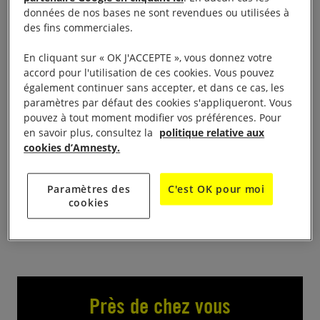
données de nos bases ne sont revendues ou utilisées à
des fins commerciales.
Forum des associations de Berre Les Alpes Venez
En cliquant sur « OK J'ACCEPTE », vous donnez votre
échanger avec les militantes du groupe local des
accord pour l'utilisation de ces cookies. Vous pouvez
vallées des Paillons au forum des associations à
également continuer sans accepter, et dans ce cas, les
paramètres par défaut des cookies s'appliqueront. Vous
Berre Les Alpes. Vous pourrez prendre
pouvez à tout moment modifier vos préférences. Pour
connaissance des activités du groupe, signer des
en savoir plus, consultez la
politique relative aux
pétitions et vous informer sur Amnesty International,
cookies d’Amnesty.
ses missions et ses campagnes
Paramètres des
C'est OK pour moi
9h-12h à La place des tilleuls
cookies
Près de chez vous