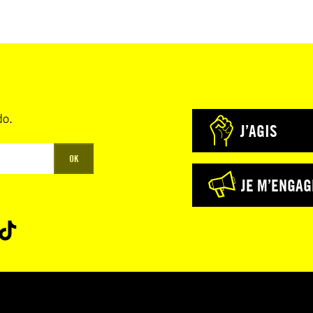
do.
J’AGIS
OK
JE M’ENGAG