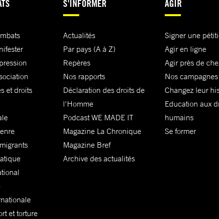
ATS
S'INFORMER
AGIR
ombats
Actualités
Signer une pétit
nifester
Par pays (A à Z)
Agir en ligne
xpression
Repères
Agir près de che
sociation
Nos rapports
Nos campagnes
s et droits
Déclaration des droits de
Changez leur his
l'Homme
Education aux dr
ale
Podcast WE MADE IT
humains
genre
Magazine La Chronique
Se former
 migrants
Magazine Bref
matique
Archive des actualités
ational
e
rnationale
t et torture