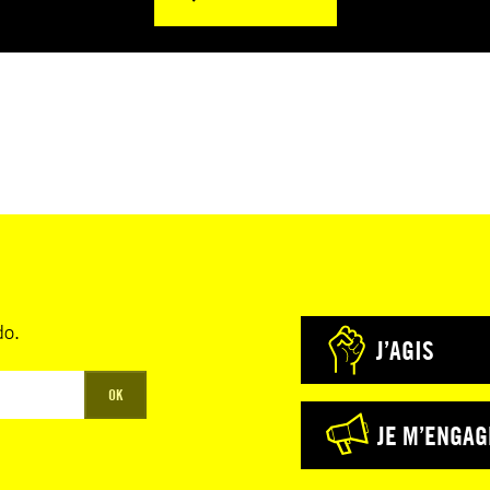
do.
J’AGIS
OK
JE M’ENGAG