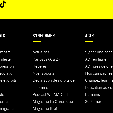
ATS
S'INFORMER
AGIR
ombats
Actualités
Signer une pétit
nifester
Par pays (A à Z)
Agir en ligne
xpression
Repères
Agir près de che
sociation
Nos rapports
Nos campagnes
s et droits
Déclaration des droits de
Changez leur his
l'Homme
Education aux dr
ale
Podcast WE MADE IT
humains
genre
Magazine La Chronique
Se former
 migrants
Magazine Bref