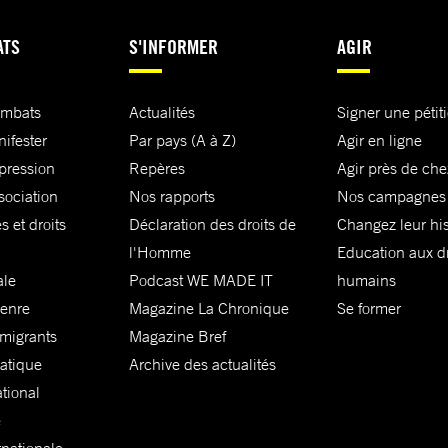
ATS
S'INFORMER
AGIR
ombats
Actualités
Signer une pétit
nifester
Par pays (A à Z)
Agir en ligne
xpression
Repères
Agir près de che
sociation
Nos rapports
Nos campagnes
s et droits
Déclaration des droits de
Changez leur his
l'Homme
Education aux dr
ale
Podcast WE MADE IT
humains
genre
Magazine La Chronique
Se former
 migrants
Magazine Bref
matique
Archive des actualités
ational
e