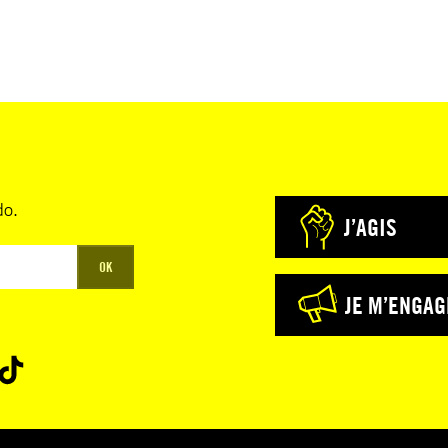
do.
J’AGIS
OK
JE M’ENGAG