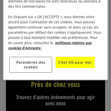
Le groupe local invite à sa foire aux livres annuelle à
données de nos bases ne sont revendues ou utilisées à
des fins commerciales.
la Grange-aux-Dîmes, place du Saumon, le samedi
25 du de 9 à 18 h / le dimanche 26 de 10 à 18 h/le
En cliquant sur « OK J'ACCEPTE », vous donnez votre
lundi 27 et le mardi 28 de 14 à 18 h et le mercredi
accord pour l'utilisation de ces cookies. Vous pouvez
également continuer sans accepter, et dans ce cas, les
29 de 13 à 17 h. Très grand choix de livres à petits
paramètres par défaut des cookies s'appliqueront. Vous
prix.
pouvez à tout moment modifier vos préférences. Pour
en savoir plus, consultez la
politique relative aux
cookies d’Amnesty.
Contact : Laurette au 03 88 94 10 36.
Paramètres des
C'est OK pour moi
cookies
Près de chez vous
Trouvez d’autres événements pour agir
avec nous