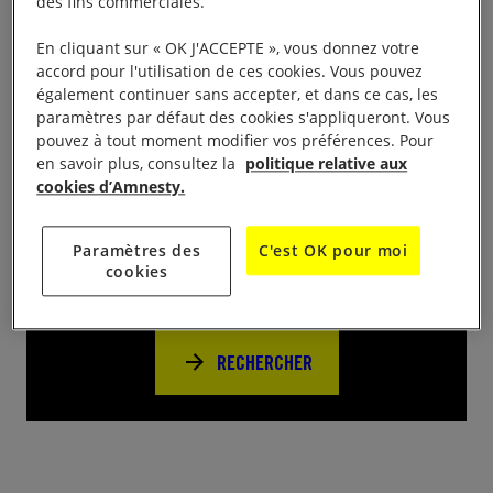
des fins commerciales.
la Mairie 30120 Le Vigan Des milliers de livres à
petits prix !
En cliquant sur « OK J'ACCEPTE », vous donnez votre
accord pour l'utilisation de ces cookies. Vous pouvez
également continuer sans accepter, et dans ce cas, les
paramètres par défaut des cookies s'appliqueront. Vous
pouvez à tout moment modifier vos préférences. Pour
en savoir plus, consultez la
politique relative aux
cookies d’Amnesty.
Près de chez vous
Paramètres des
C'est OK pour moi
Trouvez d’autres événements pour agir
cookies
avec nous
RECHERCHER