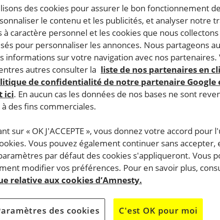
ilisons des cookies pour assurer le bon fonctionnement d
rsonnaliser le contenu et les publicités, et analyser notre tr
 à caractère personnel et les cookies que nous collecton
lisés pour personnaliser les annonces. Nous partageons au
s informations sur votre navigation avec nos partenaires.
ntres autres consulter la
liste de nos partenaires en cl
litique de confidentialité de notre partenaire Google
 ici
. En aucun cas les données de nos bases ne sont rev
s à des fins commerciales.
ant sur « OK J'ACCEPTE », vous donnez votre accord pour l'u
cookies. Vous pouvez également continuer sans accepter, 
 paramètres par défaut des cookies s'appliqueront. Vous 
ent modifier vos préférences. Pour en savoir plus, consu
que relative aux cookies d’Amnesty.
Paramètres des cookies
C'est OK pour moi
e 9 h à 13 h, les membres du groupe d’Amnesty International