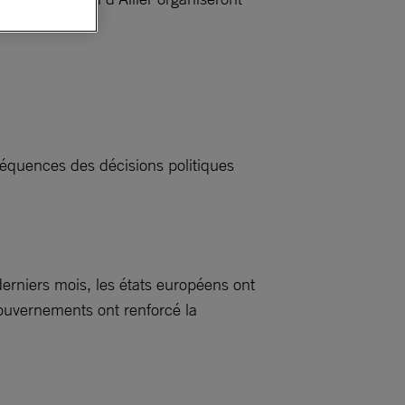
séquences des décisions politiques
rniers mois, les états européens ont
 gouvernements ont renforcé la