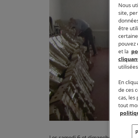
Nous ut
site, pe
données
être uti
certaine
pouvez e
et la
po
cliquant
utilisée
En cliqu
de ces 
cas, les
tout mom
politi
Les samedi 6 et dimanche 7 juillet, d