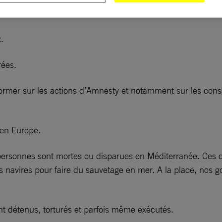
.
rées.
nformer sur les actions d’Amnesty et notamment sur les con
s en Europe.
ersonnes sont mortes ou disparues en Méditerranée. Ces de
urs navires pour faire du sauvetage en mer. A la place, nos
ent détenus, torturés et parfois même exécutés.