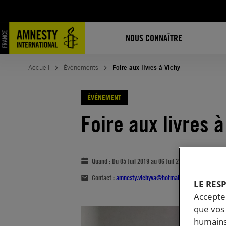
NOUS CONNAÎTRE
Accueil
Évènements
Foire aux livres à Vichy
ÉVÈNEMENT
Foire aux livres à
Quand :
Du 05 Juil 2019 au 06 Juil 2019
Contact :
amnesty.vichyva@hotmail.fr
LE RES
Accepter
que vos 
humains