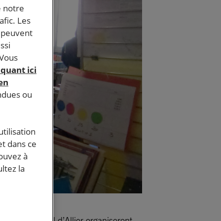
e notre
afic. Les
s peuvent
ssi
 Vous
iquant ici
 en
endues ou
tilisation
et dans ce
pouvez à
ltez la
 de Vichy Val d’Allier organiseront