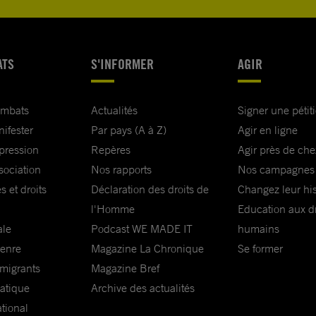
ATS
S'INFORMER
AGIR
ombats
Actualités
Signer une pétit
nifester
Par pays (A à Z)
Agir en ligne
xpression
Repères
Agir près de che
sociation
Nos rapports
Nos campagnes
s et droits
Déclaration des droits de
Changez leur his
l'Homme
Education aux dr
ale
Podcast WE MADE IT
humains
genre
Magazine La Chronique
Se former
 migrants
Magazine Bref
matique
Archive des actualités
ational