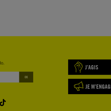
do.
J’AGIS
OK
JE M’ENGAG