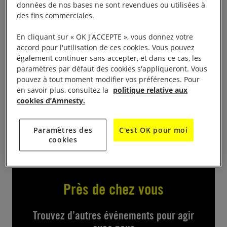
foire aux livres. Des centaines de livres tous en bon
données de nos bases ne sont revendues ou utilisées à
état et triés par ordre alphabétique. Dans le cadre
des fins commerciales.
du vide-grenier de l’Amicale Laïque de Vertou de
9 h
En cliquant sur « OK J'ACCEPTE », vous donnez votre
Parc de la Sèvre, au Chêne. Idéal pour faire
à 18 h
accord pour l'utilisation de ces cookies. Vous pouvez
le plein de lecture à petits prix.
également continuer sans accepter, et dans ce cas, les
paramètres par défaut des cookies s'appliqueront. Vous
pouvez à tout moment modifier vos préférences. Pour
Contact et dons de livres
en savoir plus, consultez la
politique relative aux
cookies d’Amnesty.
Micheline Schmitt au 06 31 09 42 07
Paramètres des
C'est OK pour moi
cookies
Près de chez vous
Trouvez d’autres événements pour agir