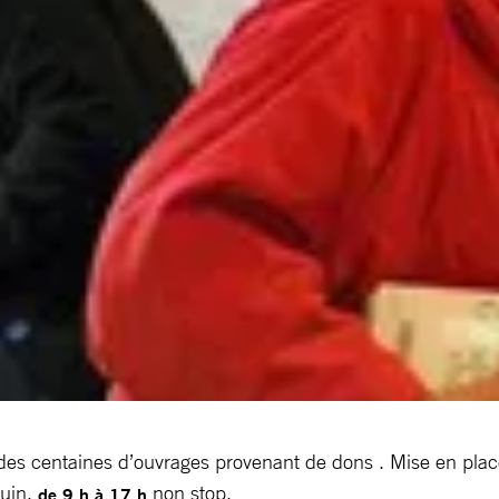
(des centaines d’ouvrages provenant de dons . Mise en place
juin,
non stop.
de 9 h à 17 h