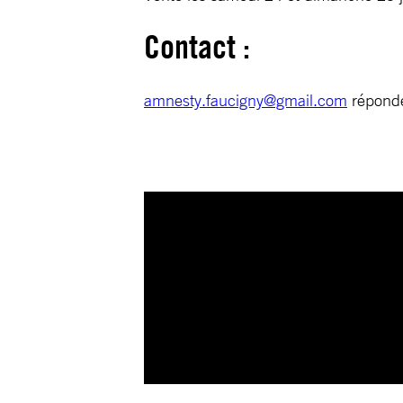
Contact :
amnesty.faucigny@gmail.com
réponde