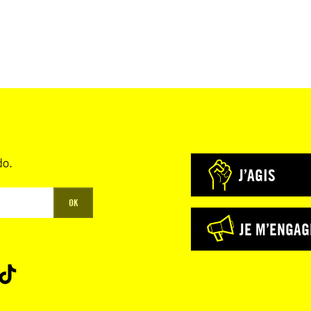
do.
J’AGIS
OK
JE M’ENGAG