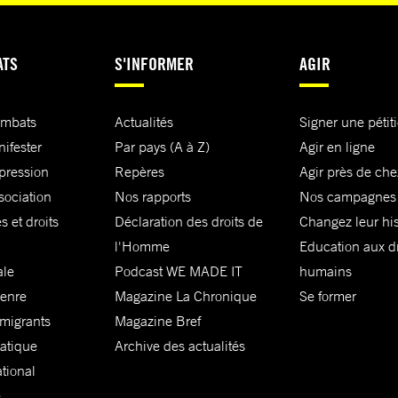
ATS
S'INFORMER
AGIR
ombats
Actualités
Signer une pétit
nifester
Par pays (A à Z)
Agir en ligne
xpression
Repères
Agir près de che
sociation
Nos rapports
Nos campagnes
s et droits
Déclaration des droits de
Changez leur his
l'Homme
Education aux dr
ale
Podcast WE MADE IT
humains
genre
Magazine La Chronique
Se former
 migrants
Magazine Bref
matique
Archive des actualités
ational
e