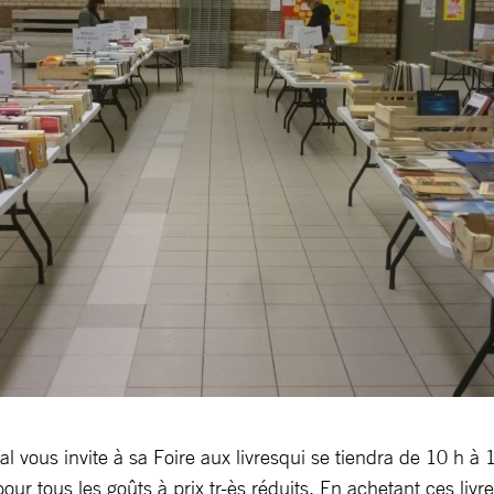
l vous invite à sa Foire aux livresqui se tiendra de 10 h à 
r tous les goûts à prix tr-ès réduits. En achetant ces livr