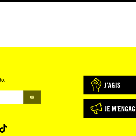
do.
J’AGIS
OK
JE M’ENGAG