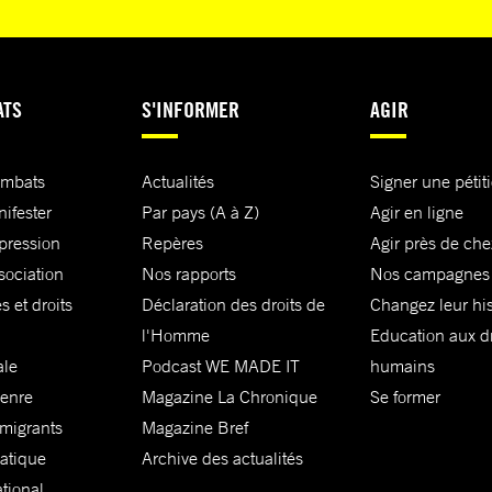
ATS
S'INFORMER
AGIR
ombats
Actualités
Signer une pétit
nifester
Par pays (A à Z)
Agir en ligne
xpression
Repères
Agir près de che
sociation
Nos rapports
Nos campagnes
s et droits
Déclaration des droits de
Changez leur his
l'Homme
Education aux dr
ale
Podcast WE MADE IT
humains
genre
Magazine La Chronique
Se former
 migrants
Magazine Bref
matique
Archive des actualités
ational