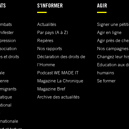
ATS
S'INFORMER
AGIR
ombats
Actualités
Signer une pétit
nifester
Par pays (A à Z)
Agir en ligne
xpression
Repères
Agir près de che
sociation
Nos rapports
Nos campagnes
s et droits
Déclaration des droits de
Changez leur his
l'Homme
Education aux dr
ale
Podcast WE MADE IT
humains
genre
Magazine La Chronique
Se former
 migrants
Magazine Bref
matique
Archive des actualités
ational
e
rnationale