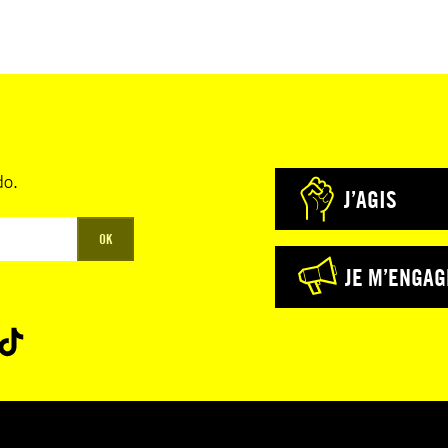
do.
J’AGIS
OK
JE M’ENGAG