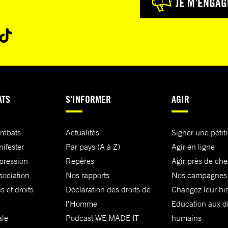
JE M’ENGAG
ATS
S'INFORMER
AGIR
ombats
Actualités
Signer une pétit
nifester
Par pays (A à Z)
Agir en ligne
xpression
Repères
Agir près de che
sociation
Nos rapports
Nos campagnes
s et droits
Déclaration des droits de
Changez leur his
l'Homme
Education aux dr
ale
Podcast WE MADE IT
humains