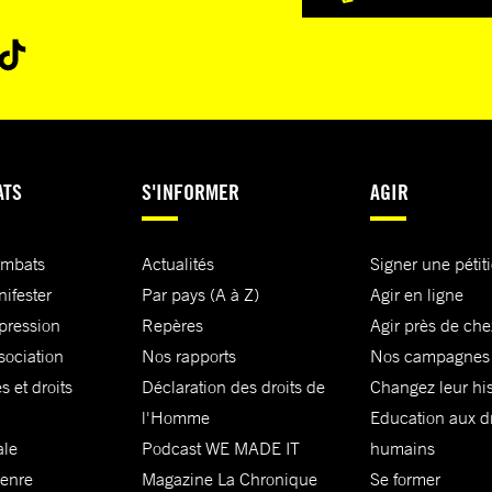
ATS
S'INFORMER
AGIR
ombats
Actualités
Signer une pétit
nifester
Par pays (A à Z)
Agir en ligne
xpression
Repères
Agir près de che
sociation
Nos rapports
Nos campagnes
s et droits
Déclaration des droits de
Changez leur his
l'Homme
Education aux dr
ale
Podcast WE MADE IT
humains
genre
Magazine La Chronique
Se former