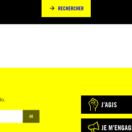
RECHERCHER
do.
J’AGIS
OK
JE M’ENGAG