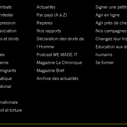
ombats
Actualités
Signer une pétit
nifester
Par pays (A à Z)
Agir en ligne
xpression
Repères
Agir près de che
sociation
Nos rapports
Nos campagnes
s et droits
Déclaration des droits de
Changez leur his
l'Homme
Education aux dr
ale
Podcast WE MADE IT
humains
genre
Magazine La Chronique
Se former
 migrants
Magazine Bref
matique
Archive des actualités
ational
e
rnationale
t et torture