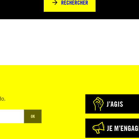
RECHERCHER
do.
J’AGIS
OK
JE M’ENGAG