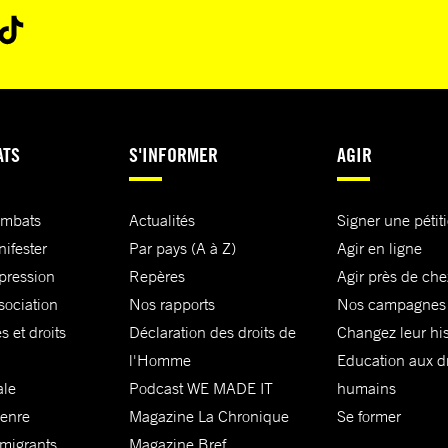
ATS
S'INFORMER
AGIR
ombats
Actualités
Signer une pétit
nifester
Par pays (A à Z)
Agir en ligne
xpression
Repères
Agir près de che
sociation
Nos rapports
Nos campagnes
s et droits
Déclaration des droits de
Changez leur his
l'Homme
Education aux dr
ale
Podcast WE MADE IT
humains
genre
Magazine La Chronique
Se former
 migrants
Magazine Bref