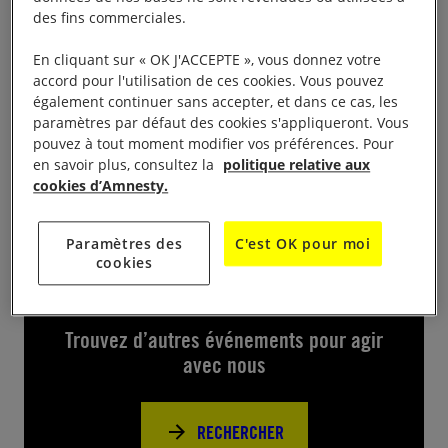
des fins commerciales.
De 10h à 17h
En cliquant sur « OK J'ACCEPTE », vous donnez votre
accord pour l'utilisation de ces cookies. Vous pouvez
Brocante et foire aux livres annuelles, vente de
également continuer sans accepter, et dans ce cas, les
vêtements, stand d’information sur les actions d’AI,
paramètres par défaut des cookies s'appliqueront. Vous
pétitions, échanges chaleureux et bonnes affaires !
pouvez à tout moment modifier vos préférences. Pour
en savoir plus, consultez la
politique relative aux
cookies d’Amnesty.
Paramètres des
C'est OK pour moi
cookies
Près de chez vous
Trouvez d’autres événements pour agir
avec nous
RECHERCHER