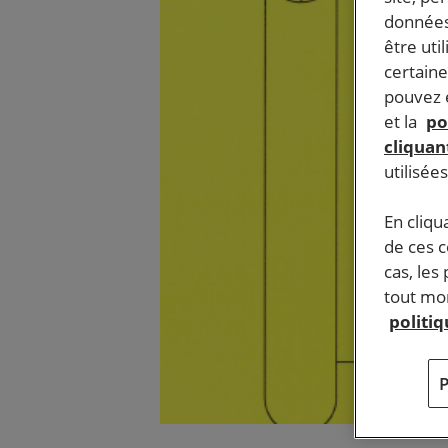
données
être uti
certaine
pouvez e
et la
po
cliquant
utilisée
En cliqu
de ces 
cas, les
tout mom
politi