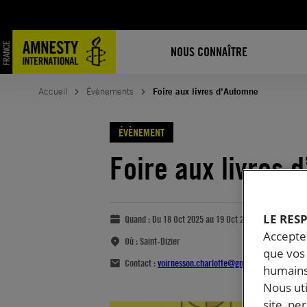
NOUS CONNAÎTRE
Accueil
Évènements
Foire aux livres d’Automne
ÉVÈNEMENT
Foire aux livres 
LE RES
Quand :
Du 18 Oct 2025 au 19 Oct 2025
Accepter
Où :
Saint-Dizier
que vos 
Contact :
voirnesson.charlotte@gmail.com
humains
Nous ut
site, pe