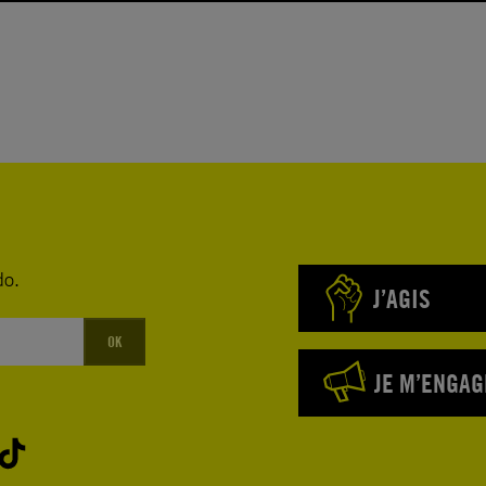
do.
J’AGIS
OK
JE M’ENGAG