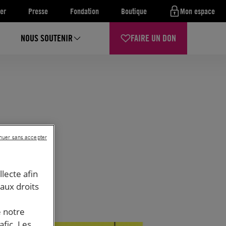
er
Presse
Fondation
Boutique
Mon espace
NOUS SOUTENIR
FAIRE UN DON
nuer sans accepter
llecte afin
 aux droits
e notre
afic. Les