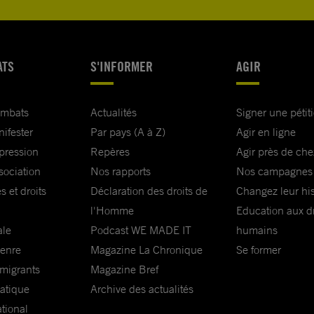
ATS
S'INFORMER
AGIR
ombats
Actualités
Signer une pétit
nifester
Par pays (A à Z)
Agir en ligne
xpression
Repères
Agir près de che
sociation
Nos rapports
Nos campagnes
s et droits
Déclaration des droits de
Changez leur his
l'Homme
Education aux dr
ale
Podcast WE MADE IT
humains
genre
Magazine La Chronique
Se former
 migrants
Magazine Bref
matique
Archive des actualités
ational