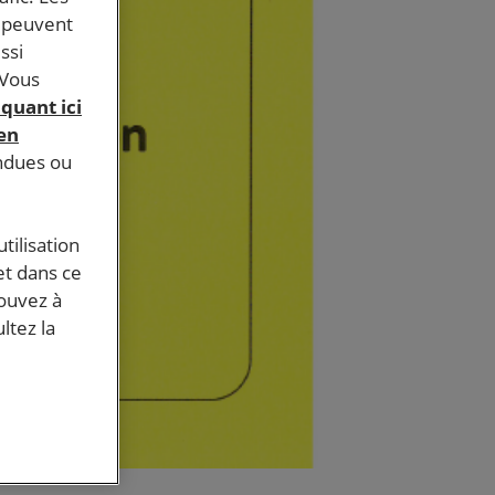
s peuvent
ssi
 Vous
iquant ici
 en
endues ou
tilisation
et dans ce
pouvez à
ltez la