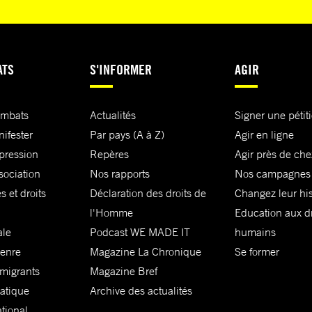
ATS
S'INFORMER
AGIR
ombats
Actualités
Signer une pétit
nifester
Par pays (A à Z)
Agir en ligne
xpression
Repères
Agir près de che
sociation
Nos rapports
Nos campagnes
s et droits
Déclaration des droits de
Changez leur his
l'Homme
Education aux dr
ale
Podcast WE MADE IT
humains
genre
Magazine La Chronique
Se former
 migrants
Magazine Bref
matique
Archive des actualités
ational