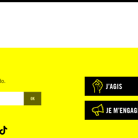
do.
J’AGIS
OK
JE M’ENGAG