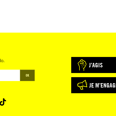
do.
J’AGIS
OK
JE M’ENGAG