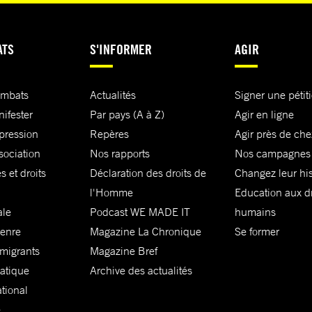
ATS
S'INFORMER
AGIR
ombats
Actualités
Signer une pétit
nifester
Par pays (A à Z)
Agir en ligne
xpression
Repères
Agir près de che
sociation
Nos rapports
Nos campagnes
s et droits
Déclaration des droits de
Changez leur his
l'Homme
Education aux dr
ale
Podcast WE MADE IT
humains
genre
Magazine La Chronique
Se former
 migrants
Magazine Bref
matique
Archive des actualités
ational
e