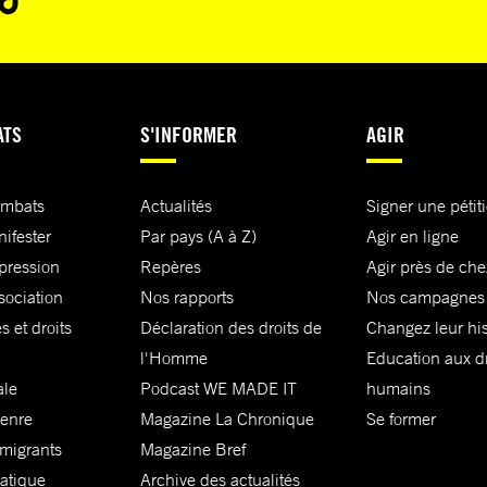
ATS
S'INFORMER
AGIR
ombats
Actualités
Signer une pétit
nifester
Par pays (A à Z)
Agir en ligne
xpression
Repères
Agir près de che
sociation
Nos rapports
Nos campagnes
s et droits
Déclaration des droits de
Changez leur his
l'Homme
Education aux dr
ale
Podcast WE MADE IT
humains
genre
Magazine La Chronique
Se former
 migrants
Magazine Bref
matique
Archive des actualités