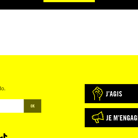
do.
J’AGIS
OK
JE M’ENGAG