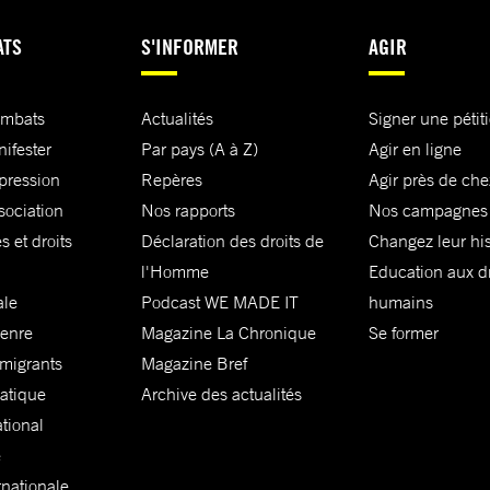
ATS
S'INFORMER
AGIR
ombats
Actualités
Signer une pétit
nifester
Par pays (A à Z)
Agir en ligne
xpression
Repères
Agir près de che
sociation
Nos rapports
Nos campagnes
s et droits
Déclaration des droits de
Changez leur his
l'Homme
Education aux dr
ale
Podcast WE MADE IT
humains
genre
Magazine La Chronique
Se former
 migrants
Magazine Bref
matique
Archive des actualités
ational
e
rnationale