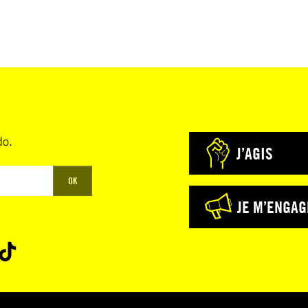
do.
J’AGIS
OK
JE M’ENGAG