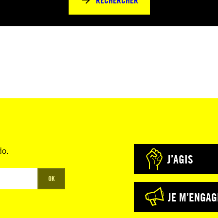
RECHERCHER
do.
J’AGIS
OK
JE M’ENGAG