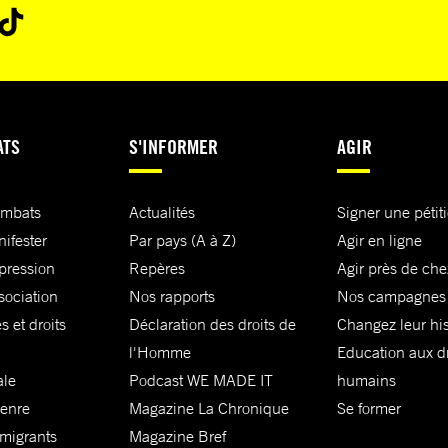
ATS
S'INFORMER
AGIR
ombats
Actualités
Signer une pétit
nifester
Par pays (A à Z)
Agir en ligne
xpression
Repères
Agir près de che
sociation
Nos rapports
Nos campagnes
s et droits
Déclaration des droits de
Changez leur his
l'Homme
Education aux dr
ale
Podcast WE MADE IT
humains
genre
Magazine La Chronique
Se former
 migrants
Magazine Bref