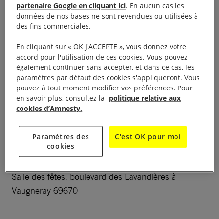
partenaire Google en cliquant ici
. En aucun cas les
données de nos bases ne sont revendues ou utilisées à
des fins commerciales.
30ème Foire aux Livres les samedi 26 MARS et
En cliquant sur « OK J'ACCEPTE », vous donnez votre
dimanche 27 MARS de 9h à 18h,
accord pour l'utilisation de ces cookies. Vous pouvez
également continuer sans accepter, et dans ce cas, les
(romans/BD/documentaires/enfants/RP) pour
paramètres par défaut des cookies s'appliqueront. Vous
financer nos actions.
pouvez à tout moment modifier vos préférences. Pour
en savoir plus, consultez la
politique relative aux
cookies d’Amnesty.
Table de presse et pétitions
présence d’ARTISANS DU MONDE :produits du
Paramètres des
C'est OK pour moi
cookies
commerce éthique, à 18H 30 au Cineval projection
de « Belfast » de Kenneth BRANAGH (Vaugneray
Salle des fêtes, boulevard des Lavandières à
Vaugneray 69670