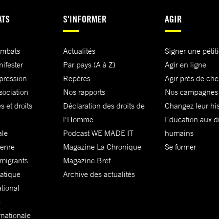
ATS
S'INFORMER
AGIR
ombats
Actualités
Signer une pétit
nifester
Par pays (A à Z)
Agir en ligne
xpression
Repères
Agir près de che
sociation
Nos rapports
Nos campagnes
s et droits
Déclaration des droits de
Changez leur his
l'Homme
Education aux dr
ale
Podcast WE MADE IT
humains
genre
Magazine La Chronique
Se former
 migrants
Magazine Bref
matique
Archive des actualités
ational
e
rnationale