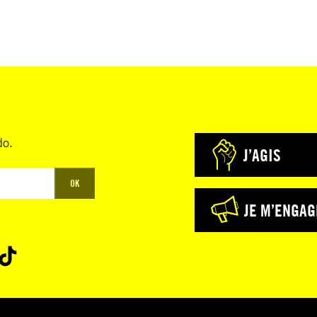
do.
J’AGIS
OK
JE M’ENGAG