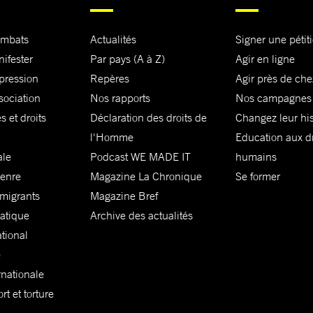
ombats
Actualités
Signer une pétit
nifester
Par pays (A à Z)
Agir en ligne
xpression
Repères
Agir près de che
sociation
Nos rapports
Nos campagnes
s et droits
Déclaration des droits de
Changez leur his
l'Homme
Education aux dr
ale
Podcast WE MADE IT
humains
genre
Magazine La Chronique
Se former
 migrants
Magazine Bref
matique
Archive des actualités
ational
e
rnationale
t et torture