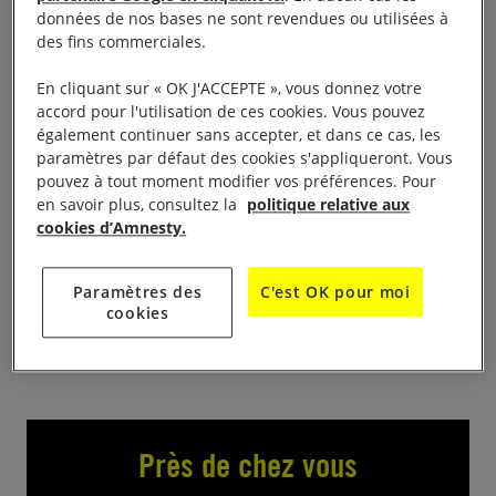
données de nos bases ne sont revendues ou utilisées à
Foire aux livres à Tomblaine les 18 et 19 octobre
des fins commerciales.
2025
En cliquant sur « OK J'ACCEPTE », vous donnez votre
accord pour l'utilisation de ces cookies. Vous pouvez
13 h à 18 h 00 le samedi 18 . 10 h à 17 h 00 le
également continuer sans accepter, et dans ce cas, les
paramètres par défaut des cookies s'appliqueront. Vous
dimanche
pouvez à tout moment modifier vos préférences. Pour
en savoir plus, consultez la
politique relative aux
Salle Stéphane Hessel Bd Henri Barbusse
cookies d’Amnesty.
Tomblaine
Paramètres des
C'est OK pour moi
Tous livres pour petits et grands. Entrée gratuite.
cookies
Près de chez vous