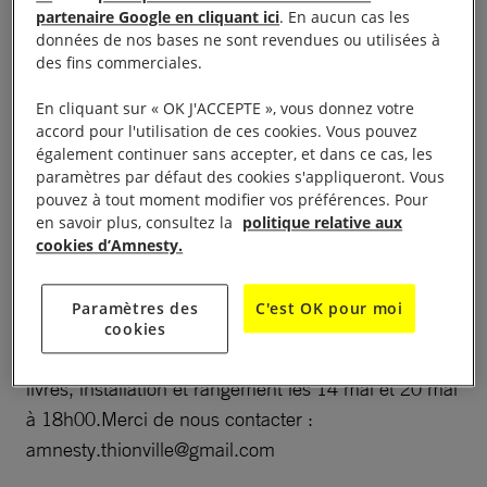
partenaire Google en cliquant ici
. En aucun cas les
données de nos bases ne sont revendues ou utilisées à
Foire aux livres à Thionville du mercredi 16 mai au
des fins commerciales.
dimanche 20 mai de 13h à 18h
En cliquant sur « OK J'ACCEPTE », vous donnez votre
Vente de livres au profit d’Amnesty International et
accord pour l'utilisation de ces cookies. Vous pouvez
également continuer sans accepter, et dans ce cas, les
exposition « I welcome ».
paramètres par défaut des cookies s'appliqueront. Vous
pouvez à tout moment modifier vos préférences. Pour
Stands d’informations associatifs le samedi 19 mai.
en savoir plus, consultez la
politique relative aux
cookies d’Amnesty.
entrée libre
Paramètres des
C'est OK pour moi
Une aide de personnes bénévoles serait la
cookies
bienvenue. Pour aider au transport de cartons de
livres, installation et rangement les 14 mai et 20 mai
à 18h00.Merci de nous contacter :
amnesty.thionville@gmail.com