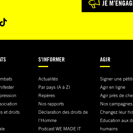
JE M’ENGAG
ATS
S'INFORMER
AGIR
ombats
Actualités
Signer une pétit
nifester
Par pays (A à Z)
Agir en ligne
xpression
Repères
Agir près de che
sociation
Nos rapports
Nos campagnes
s et droits
Déclaration des droits de
Changez leur his
l'Homme
Education aux dr
ale
Podcast WE MADE IT
humains