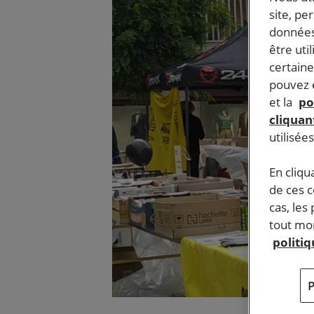
site, pe
données
être uti
certaine
pouvez e
et la
po
cliquant
utilisée
En cliqu
de ces 
cas, les
tout mom
politi