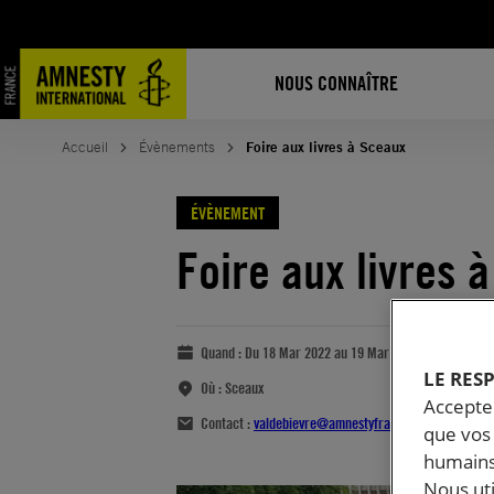
NOUS CONNAÎTRE
Accueil
Évènements
Foire aux livres à Sceaux
ÉVÈNEMENT
Foire aux livres 
Quand :
Du 18 Mar 2022 au 19 Mar 2022
LE RES
Où :
Sceaux
Accepter
Contact :
valdebievre@amnestyfrance.fr
que vos 
humains
Nous ut