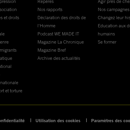
xpression
Repères
Agir près de che
sociation
Nos rapports
Nos campagnes
s et droits
Déclaration des droits de
Changez leur his
l'Homme
Education aux dr
ale
Podcast WE MADE IT
humains
genre
Magazine La Chronique
Se former
 migrants
Magazine Bref
matique
Archive des actualités
ational
e
rnationale
t et torture
nfidentialité
Utilisation des cookies
Paramètres des coo