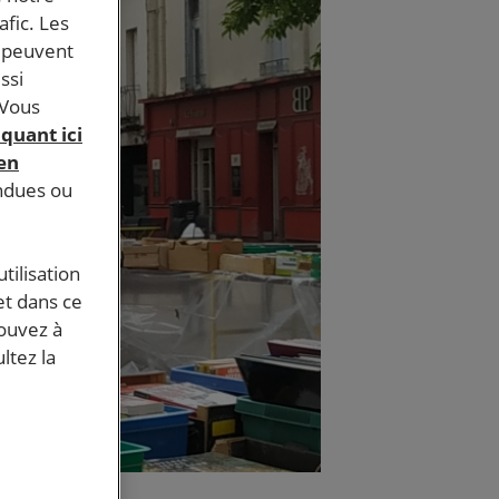
afic. Les
s peuvent
ssi
 Vous
iquant ici
 en
endues ou
tilisation
et dans ce
pouvez à
ltez la