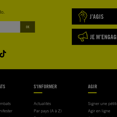
do.
J’AGIS
OK
JE M’ENGAG
ATS
S'INFORMER
AGIR
ombats
Actualités
Signer une pétit
nifester
Par pays (A à Z)
Agir en ligne