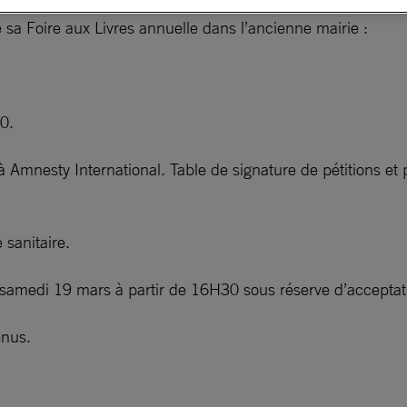
 sa Foire aux Livres annuelle dans l’ancienne mairie :
0.
à Amnesty International. Table de signature de pétitions et
 sanitaire.
s samedi 19 mars à partir de 16H30 sous réserve d’acceptat
enus.